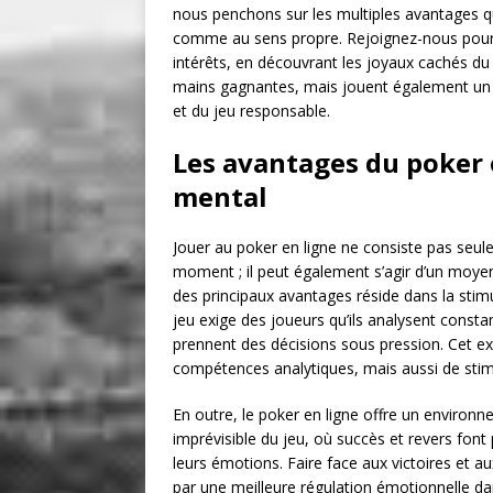
nous penchons sur les multiples avantages que
comme au sens propre. Rejoignez-nous pour na
intérêts, en découvrant les joyaux cachés d
mains gagnantes, mais jouent également un r
et du jeu responsable.
Les avantages du poker e
mental
Jouer au poker en ligne ne consiste pas seule
moment ; il peut également s’agir d’un moyen
des principaux avantages réside dans la stimu
jeu exige des joueurs qu’ils analysent consta
prennent des décisions sous pression. Cet e
compétences analytiques, mais aussi de stimul
En outre, le poker en ligne offre un environn
imprévisible du jeu, où succès et revers fon
leurs émotions. Faire face aux victoires et 
par une meilleure régulation émotionnelle dans