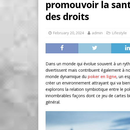
promouvoir la sant
BUSINESS
[ August 7, 2026 ]
Five Min
des droits
February 20, 2024
admin
Lifestyle
Dans un monde qui évolue souvent à un rythm
divertissent mais contribuent également à not
monde dynamique du
poker en ligne
, un es
créer un environnement attrayant qui va bien
explorons la relation symbiotique entre le po
innombrables façons dont ce jeu de cartes b
général.