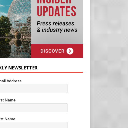
KLY NEWSLETTER
ail Address
rst Name
ast Name