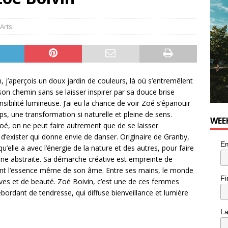
utes With: Indie-Rock Musician Julie Neff
MUSIC
 Arts
, j’aperçois un doux jardin de couleurs, là où s’entremêlent
son chemin sans se laisser inspirer par sa douce brise
sibilité lumineuse. J’ai eu la chance de voir Zoé s’épanouir
s, une transformation si naturelle et pleine de sens.
WEE
oé, on ne peut faire autrement que de se laisser
é d’exister qui donne envie de danser. Originaire de Granby,
Em
u’elle a avec l’énergie de la nature et des autres, pour faire
 abstraite. Sa démarche créative est empreinte de
sant l’essence même de son âme. Entre ses mains, le monde
Fi
rêves et de beauté. Zoé Boivin, c’est une de ces femmes
débordant de tendresse, qui diffuse bienveillance et lumière
L