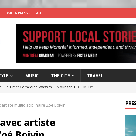
SUBMIT A PRESS RELEASE
TYLE
MUSIC
THE CITY
TRAVEL
 Plus Time: Comedian Wassim El-Mounzer
COMEDY
n the Life” with: Performing Artist Adina Katz
ARTS
PRES
 artiste multidisciplinaire Zoé Boivin
 the dog is looking for a new home in the Montréal area
 avec artiste
wn Business: Sharon Brand of Brand’s Media Group
Zoé Boivin