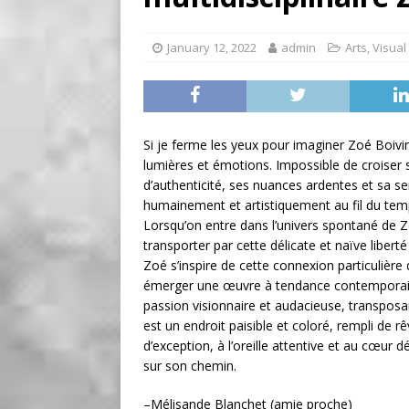
BUSINESS
[ August 7, 2026 ]
Five Min
January 12, 2022
admin
Arts
,
Visual
Si je ferme les yeux pour imaginer Zoé Boivin
lumières et émotions. Impossible de croiser 
d’authenticité, ses nuances ardentes et sa sen
humainement et artistiquement au fil du temp
Lorsqu’on entre dans l’univers spontané de Z
transporter par cette délicate et naïve libert
Zoé s’inspire de cette connexion particulière q
émerger une œuvre à tendance contemporaine
passion visionnaire et audacieuse, transpo
est un endroit paisible et coloré, rempli de 
d’exception, à l’oreille attentive et au cœur 
sur son chemin.
–Mélisande Blanchet (amie proche)