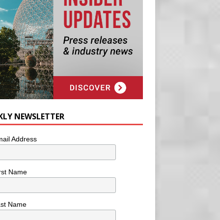
KLY NEWSLETTER
ail Address
rst Name
ast Name