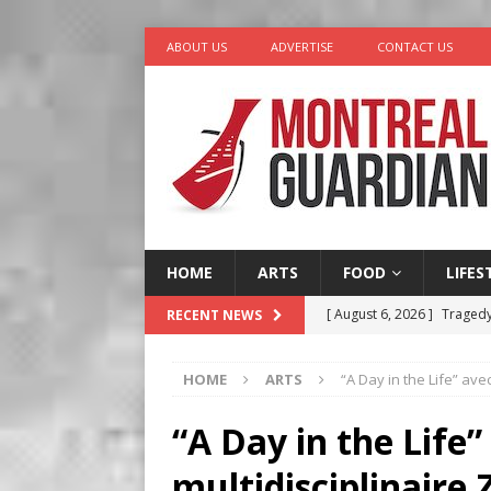
ABOUT US
ADVERTISE
CONTACT US
HOME
ARTS
FOOD
LIFES
[ August 6, 2026 ]
Tragedy
RECENT NEWS
[ August 5, 2026 ]
“A Day i
HOME
ARTS
“A Day in the Life” avec
[ August 4, 2026 ]
Petunia
LIFESTYLE
“A Day in the Life”
[ August 3, 2026 ]
Homegro
multidisciplinaire 