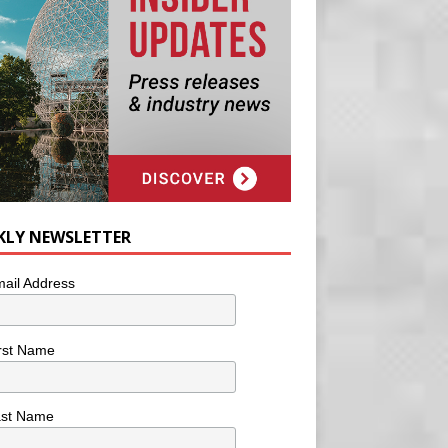
KLY NEWSLETTER
ail Address
rst Name
ast Name