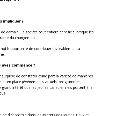
s impliquer ?
s de demain. La société tout entière bénéficie lorsque les
tégrante du changement.
r moi l’opportunité de contribuer favorablement à
ne.
us avez commencé ?
 surprise de constater d’une part la variété de manières
on met en place (événements virtuels, programmes,
 le grand intérêt que les jeunes canadien.ne.s portent à la
que.
 de dichotomie dans les intérêts des jeunes. Ceux et