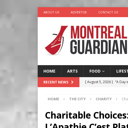
ABOUT US
ADVERTISE
CONTACT US
HOME
ARTS
FOOD
LIFES
[ August 5, 2026 ]
“A Day i
RECENT NEWS
[ August 4, 2026 ]
Petunia
HOME
THE CITY
CHARITY
Cha
LIFESTYLE
[ August 3, 2026 ]
Homegro
Charitable Choices
BUSINESS
L’Apathie C’est Pla