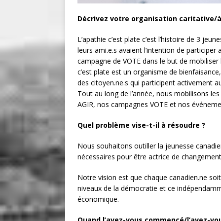
Décrivez votre organisation caritative/
L’apathie c’est plate c’est l’histoire de 3 je
leurs ami.e.s avaient l’intention de participe
campagne de VOTE dans le but de mobiliser le
c’est plate est un organisme de bienfaisance,
des citoyen.ne.s qui participent activement 
Tout au long de l’année, nous mobilisons l
AGIR, nos campagnes VOTE et nos événements
Quel problème vise-t-il à résoudre ?
Nous souhaitons outiller la jeunesse canadien
nécessaires pour être actrice de changement
Notre vision est que chaque canadien.ne soit i
niveaux de la démocratie et ce indépendamme
économique.
Quand l’avez-vous commencé/l’avez-vous