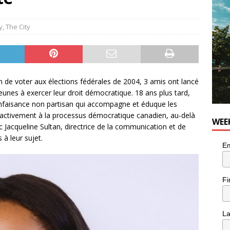
for Korean Inspired Poutine with Cheese Curds from Dairy
OD
y
,
The City
 Plus Time: Comedian Wassim El-Mounzer
COMEDY
on de voter aux élections fédérales de 2004, 3 amis ont lancé
nes à exercer leur droit démocratique. 18 ans plus tard,
ienfaisance non partisan qui accompagne et éduque les
t activement à la processus démocratique canadien, au-delà
WEE
acqueline Sultan, directrice de la communication et de
 à leur sujet.
Em
Fi
L