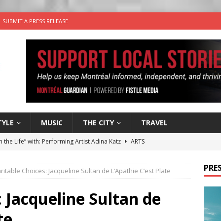
SUBMIT A PRESS RELEASE
TYLE
MUSIC
THE CITY
TRAVEL
n the Life” with: Performing Artist Adina Katz
ARTS
 the dog is looking for a new home in the Montréal area
PRES
ritable Choices: Jacqueline Sultan de L’Apathie C’est Plate
wn Business: Sharon Brand of Brand’s Media Group
: Jacqueline Sultan de
te