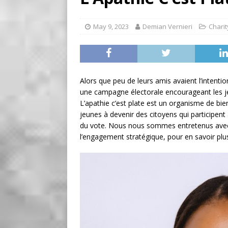
[ August 2, 2026 ]
Recipe 
Farmers of Ontario
FO
May 9, 2023
Demian Vernieri
Charit
[ August 6, 2026 ]
Tragedy
Alors que peu de leurs amis avaient l’intenti
une campagne électorale encourageant les jeu
L’apathie c’est plate est un organisme de b
jeunes à devenir des citoyens qui participen
du vote. Nous nous sommes entretenus avec J
l’engagement stratégique, pour en savoir plus