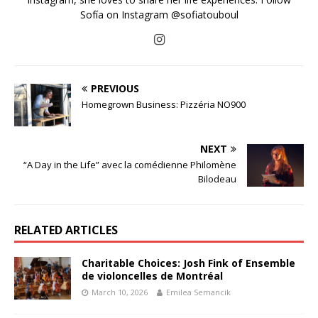
Sofía on Instagram @sofiatouboul
PREVIOUS
Homegrown Business: Pizzéria NO900
NEXT
“A Day in the Life” avec la comédienne Philomène
Bilodeau
RELATED ARTICLES
Charitable Choices: Josh Fink of Ensemble
de violoncelles de Montréal
March 10, 2026
Emilea Semancik